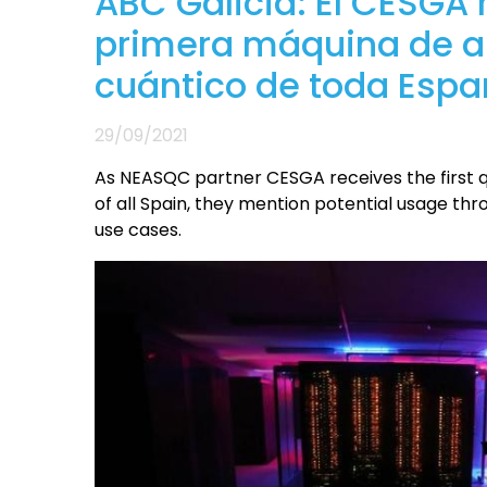
ABC Galicia: El CESGA 
primera máquina de a
cuántico de toda Esp
29/09/2021
As NEASQC partner CESGA receives the first
of all Spain, they mention potential usage t
use cases.