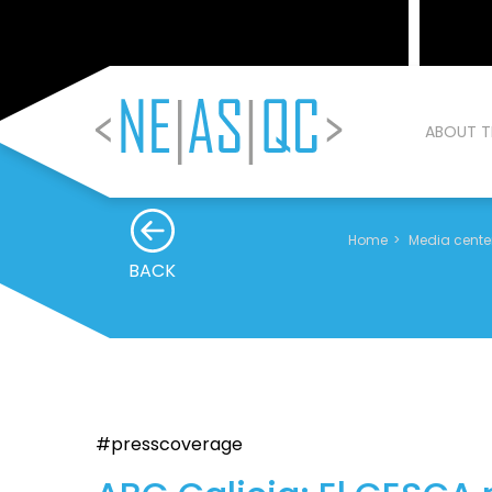
ABOUT T
Home
Media cente
BACK
#presscoverage