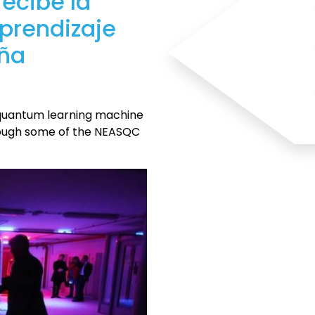
recibe la
prendizaje
aña
 quantum learning machine
hrough some of the NEASQC