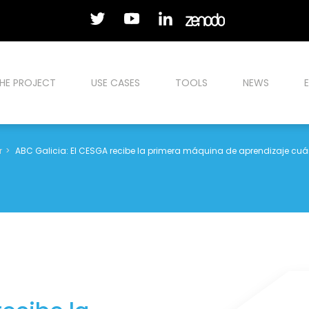
HE PROJECT
USE CASES
TOOLS
NEWS
r
ABC Galicia: El CESGA recibe la primera máquina de aprendizaje cu